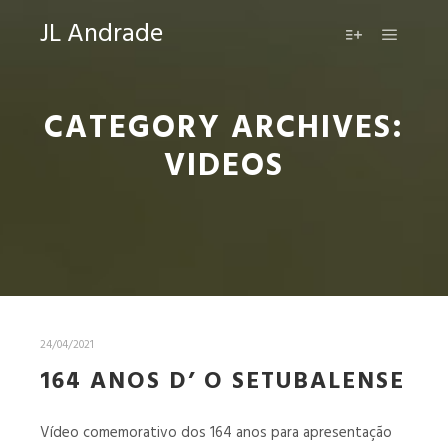
JL Andrade
Main m
More info
CATEGORY ARCHIVES:
VIDEOS
24/04/2021
164 ANOS D’ O SETUBALENSE
Vídeo comemorativo dos 164 anos para apresentação